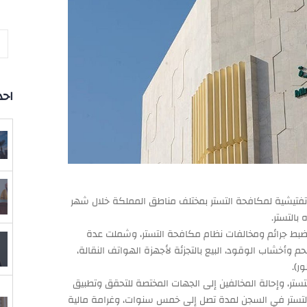
احد
ج الوطني لمكافحة التستر التجاري (2,502) زيارة تفتيشية لمكافحة التستر بمختلف مناطق المملكة خلال شهر
 وضبط جرائم ومخالفات نظام مكافحة التستر، وشملت عدة
لفحم وأخشاب الوقود، البيع بالتجزئة لأجهزة الهواتف النقالة،
ر).
ط (82) حالة اشتباه أولية بالتستر، وإحالة المخالفين إلى الجهات المختصة للتحقق وتطبيق
التستر في السجن لمدة تصل إلى خمس سنوات، وغرامة مالية