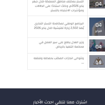
التستر بمختلف مناطق المملكة خلال شهر
04
يناير 2026م، وذلك استنادًا على الدلالات
فبراير
ومؤشرات الاشتباه بالتستر.
04
البرنامج الوطني لمكافحة التستر التجاري
يُنفذ 2,502 زيارة تفتيشية خلال يناير 2026
فبراير
وزير العدل يطلع على سير العمل في
04
محكمة التنفيذ بالرياض
فبراير
وتتوالى انجازات المكتب بحمدلله وفضله
14
….
مايو
اشترك معنا لتلقي احدث الأخبار