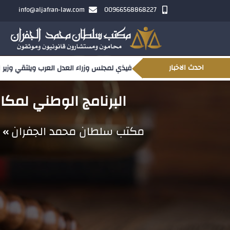
info@aljafran-law.com
00966568868227
احدث الاخبار
 وزراء العدل العرب ويلتقي وزير العدل السوداني
البرنامج الوطني لمكافحة التستر التجاري
مكتب سلطان محمد الجفران