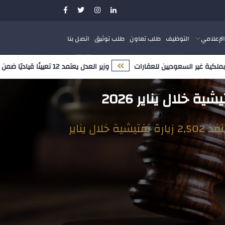
الإعلامي
التوظيف
طلب تعاون
طلب توثيق
اتصل بنا
غير السعوديين للعقارات
وزير العدل يعتمد 12 تعيينًا قياديًا ضمن مسار تمكين الكفاءات الوطنية وتعزيز النضج المؤسسي
البرنامج الوطني لمكافحة التستر التجاري يُنفذ 2,502 زيارة تفتيشية خلال يناير