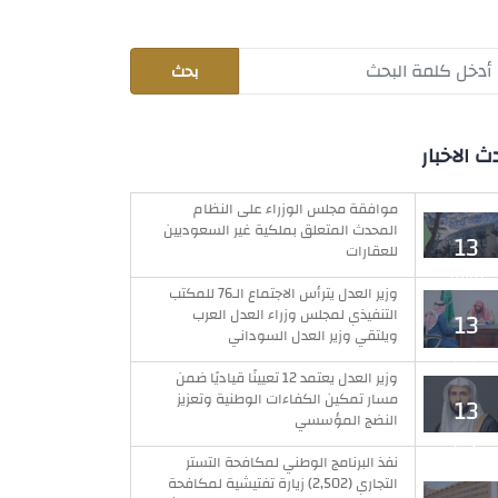
ث الاخبار
موافقة مجلس الوزراء على النظام
المحدث المتعلق بملكية غير السعوديين
13
للعقارات
يوليو
وزير العدل يترأس الاجتماع الـ76 للمكتب
التنفيذي لمجلس وزراء العدل العرب
13
ويلتقي وزير العدل السوداني
يوليو
وزير العدل يعتمد 12 تعيينًا قياديًا ضمن
مسار تمكين الكفاءات الوطنية وتعزيز
13
النضج المؤسسي
يوليو
نفذ البرنامج الوطني لمكافحة التستر
التجاري (2,502) زيارة تفتيشية لمكافحة