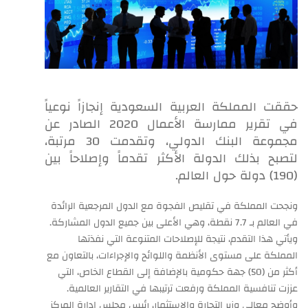
​حققت المملكة العربية السعودية إنجازاً نوعياً
في تقرير ممارسة الأعمال 2020 الصادر عن
مجموعة البنك الدولي، وتقدمت 30 مرتبة،
لتصبح بذلك الدولة الأكثر تقدماً وإصلاحاً بين
(190) دولة حول العالم.
ونجحت المملكة في تقليص الفجوة مع الدول المرجعية الرائدة
في العالم بـ 7.7 نقطة، وهي الأعلى بين جميع الدول المشاركة.
ويأتي هذا التقدم، نتيجة للإصلاحات المتنوعة التي نفذتها
المملكة على مستوى الأنظمة واللوائح والإجراءات، بالتعاون مع
أكثر من (50) جهة حكومية بالإضافة إلى القطاع الخاص، التي
عززت تنافسية المملكة ورفعت ترتيبها في التقارير العالمية.
وأوضح معالي وزير التجارة والاستثمار، رئيس مجلس إدارة المركز