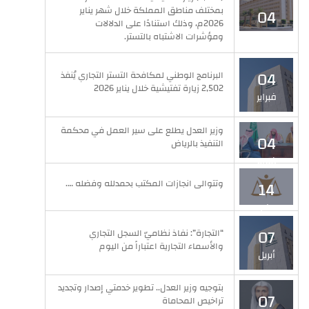
بمختلف مناطق المملكة خلال شهر يناير
04
2026م، وذلك استنادًا على الدلالات
فبراير
ومؤشرات الاشتباه بالتستر.
04
البرنامج الوطني لمكافحة التستر التجاري يُنفذ
2,502 زيارة تفتيشية خلال يناير 2026
فبراير
وزير العدل يطلع على سير العمل في محكمة
04
التنفيذ بالرياض
فبراير
وتتوالى انجازات المكتب بحمدلله وفضله ….
14
مايو
07
“التجارة”: نفاذ نظاميّ السجل التجاري
والأسماء التجارية اعتباراً من اليوم
أبريل
بتوجيه وزير العدل.. تطوير خدمتي إصدار وتجديد
07
تراخيص المحاماة