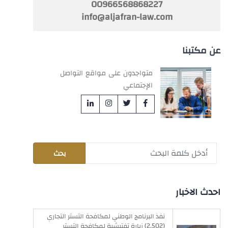
00966568868227
info@aljafran-law.com
عن مكتبنا
متواجدون على مواقع التواصل
الإجتماعي
احدث الاخبار
نفذ البرنامج الوطني لمكافحة التستر التجاري
(2,502) زيارة تفتيشية لمكافحة التستر