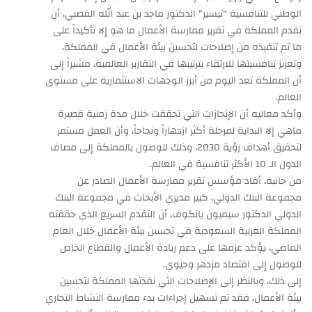
الوطني للتنافسية “تيسير” الدكتور ماجد بن عبد الله القصبي، أن
تقدم المملكة في تقرير ممارسة الأعمال ما هو إلا تأكيداً على
ما تم تنفيذه من إصلاحات لتحسين بيئة الأعمال في المملكة،
وتعزيز تنافسيتها للارتقاء بترتيبها في التقارير العالمية، مشيراً إلى
أن المملكة تعد اليوم من أبرز الوجهات الاستثمارية على مستوى
العالم.
وأكد معاليه أن الإنجازات التي تحققت خلال مدة زمنية قصيرة
ماهي إلا البداية لمرحلة أكثر ازدهاراً ونجاحاً، وأن العمل مستمر
لتحقيق أهداف رؤية 2030، وذلك للوصول بالمملكة إلى مصاف
الدول الـ 10 الأكثر تنافسية في العالم.
من جانبه، أفاد مؤسس تقرير ممارسة الأعمال الصادر عن
مجموعة البنك الدولي, كبير مديري الأبحاث في مجموعة البنك
الدولي الدكتور سيميون يانكوف، أن التقدم السريع الذي حققته
المملكة العربية السعودية في تحسين بيئة الأعمال خلال العام
الماضي، يؤكد عزمها على دعم ريادة الأعمال والقطاع الخاص
للوصول إلى اقتصاد مزدهر وحيوي.
إلى ذلك، وبالنظر إلى الإصلاحات التي نفذتها المملكة لتحسين
بيئة الأعمال، فقد تم تسهيل إجراءات بدء ممارسة النشاط التجاري