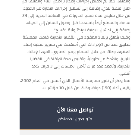
وأتمتها، كما تم تخفيض إجراءات إصدار تراخيص البناء وأتمتتها من
خلال منصة بلدي، إضافة إلى تسهيل إجراءات التجارة عبر الحدود،
من خلال تقليص مدة فسح الحاويات في المنافذ البحرية إلى 24
ساعة، والسماح أيضاً بفسحها قبل وصول السفن إلى الميناء،
إضافة إلى تدشين البوابة الإلكترونية “فسح”.
وفيما يتعلق بإنفاذ العقود في القضايا التجارية قامت المملكة
بتطبيق عدد من الإجراءات التي أسهمت في تسريع عملية إنفاذ
العقود، وذلك من خلال السماح برفع الدعاوى، القيد، الإحالة،
التبليغ، والأحكام إلكترونياً، وتقليص مدة الإنفاذ في القضايا
التجارية، وتحديد عدد مرات تأجيل الجلسات إلى 3 مرات كحد
أقصى.
مما يذكر أن تقرير ممارسة الأعمال الذي أسس في العام 2002،
يقيس أداء (190) دولة، وذلك من خلال 10 مؤشرات.
تواصل معنا الآن
متواجدون لخدمتكم