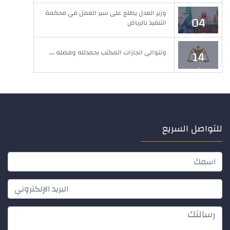
وزير العدل يطلع على سير العمل في محكمة
04
التنفيذ بالرياض
فبراير
وتتوالى انجازات المكتب بحمدلله وفضله ….
14
مايو
للتواصل السريع