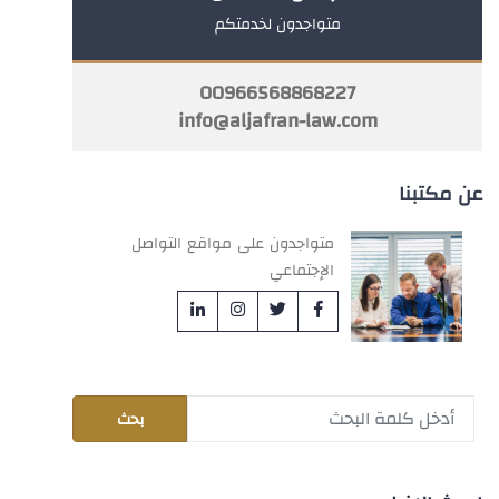
متواجدون لخدمتكم
00966568868227
info@aljafran-law.com
عن مكتبنا
متواجدون على مواقع التواصل
الإجتماعي