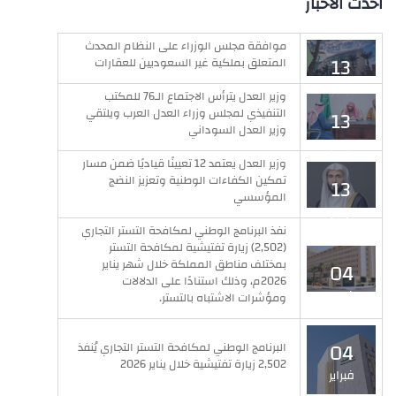
احدث الاخبار
موافقة مجلس الوزراء على النظام المحدث
13
المتعلق بملكية غير السعوديين للعقارات
يوليو
وزير العدل يترأس الاجتماع الـ76 للمكتب
التنفيذي لمجلس وزراء العدل العرب ويلتقي
13
وزير العدل السوداني
يوليو
وزير العدل يعتمد 12 تعيينًا قياديًا ضمن مسار
تمكين الكفاءات الوطنية وتعزيز النضج
13
المؤسسي
يوليو
نفذ البرنامج الوطني لمكافحة التستر التجاري
(2,502) زيارة تفتيشية لمكافحة التستر
بمختلف مناطق المملكة خلال شهر يناير
04
2026م، وذلك استنادًا على الدلالات
فبراير
ومؤشرات الاشتباه بالتستر.
04
البرنامج الوطني لمكافحة التستر التجاري يُنفذ
2,502 زيارة تفتيشية خلال يناير 2026
فبراير