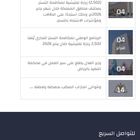
(2,502) زيارة تفتيشية لمكافحة التستر
بمختلف مناطق المملكة خلال شهر يناير
04
2026م، وذلك استنادًا على الدلالات
فبراير
ومؤشرات الاشتباه بالتستر.
04
البرنامج الوطني لمكافحة التستر التجاري يُنفذ
2,502 زيارة تفتيشية خلال يناير 2026
فبراير
وزير العدل يطلع على سير العمل في محكمة
04
التنفيذ بالرياض
فبراير
وتتوالى انجازات المكتب بحمدلله وفضله ….
14
مايو
للتواصل السريع