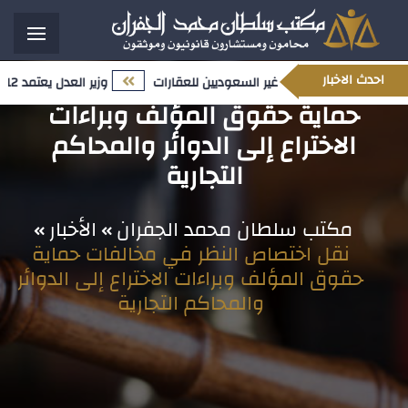
نقل اختصاص النظر في مخالفات
احدث الاخبار
حدث المتعلق بملكية غير السعوديين للعقارات
وزير العدل يعتمد 12 تعيينًا قياديًا ضمن مسار تمكين الكفاءات الوطنية وتعزيز النضج المؤسسي
حماية حقوق المؤلف وبراءات
الاختراع إلى الدوائر والمحاكم
التجارية
مكتب سلطان محمد الجفران
الأخبار
نقل اختصاص النظر في مخالفات حماية
حقوق المؤلف وبراءات الاختراع إلى الدوائر
والمحاكم التجارية