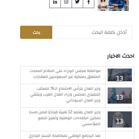
احدث الاخبار
موافقة مجلس الوزراء على النظام المحدث
13
المتعلق بملكية غير السعوديين للعقارات
يوليو
وزير العدل يترأس الاجتماع الـ76 للمكتب
التنفيذي لمجلس وزراء العدل العرب ويلتقي
13
وزير العدل السوداني
يوليو
وزير العدل يعتمد 12 تعيينًا قياديًا ضمن مسار
تمكين الكفاءات الوطنية وتعزيز النضج
13
المؤسسي
يوليو
نفذ البرنامج الوطني لمكافحة التستر التجاري