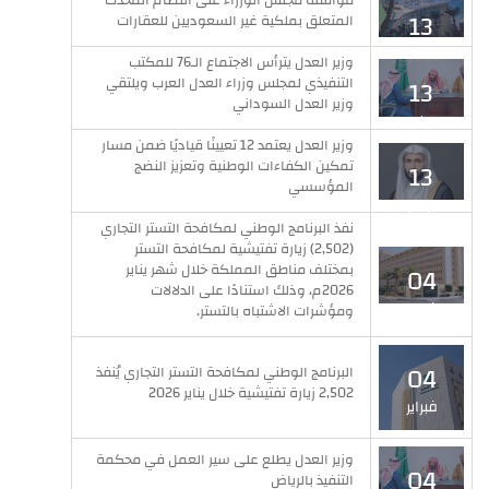
موافقة مجلس الوزراء على النظام المحدث
13
المتعلق بملكية غير السعوديين للعقارات
يوليو
وزير العدل يترأس الاجتماع الـ76 للمكتب
التنفيذي لمجلس وزراء العدل العرب ويلتقي
13
وزير العدل السوداني
يوليو
وزير العدل يعتمد 12 تعيينًا قياديًا ضمن مسار
تمكين الكفاءات الوطنية وتعزيز النضج
13
المؤسسي
يوليو
نفذ البرنامج الوطني لمكافحة التستر التجاري
(2,502) زيارة تفتيشية لمكافحة التستر
بمختلف مناطق المملكة خلال شهر يناير
04
2026م، وذلك استنادًا على الدلالات
فبراير
ومؤشرات الاشتباه بالتستر.
04
البرنامج الوطني لمكافحة التستر التجاري يُنفذ
2,502 زيارة تفتيشية خلال يناير 2026
فبراير
وزير العدل يطلع على سير العمل في محكمة
04
التنفيذ بالرياض