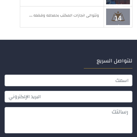
فبراير
وتتوالى انجازات المكتب بحمدلله وفضله ….
14
مايو
للتواصل السريع