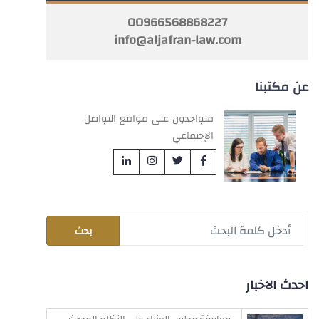
00966568868227
info@aljafran-law.com
عن مكتبنا
متواجدون على مواقع التواصل
الإجتماعي
احدث الاخبار