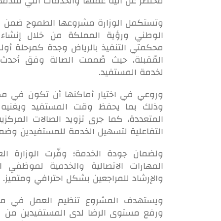
مختصر عن آلية عملها والخدمات التي تقدمه
وتستكمل الوزارة مشروعها الطموح ضمن مبا
الوطني ورؤية المملكة من خلال إنشاء ص
محكمتي التنفيذ بالرياض وجدة كمرحلة أو
المُقبلة، حيث صُممت الصالة وفق أحدث 
لخدمة المستفيد.
وروعي في اختيار أماكنها أن تكون في مك
وذلك بما يحفظ وقت المستفيد ويغنيه 
المتعددة، كما جرى تزويد الصالات المركزي
التفاعلية لتسهيل الخدمة للمستفيدين وضم
ولضمان جودة الخدمة؛ وفّرت الوزارة العدي
المهارات الاتصالية والخدمية لموظفي ال
والإرشاد للمراجعين بشكل احترافي ومتميز.
ويستهدف المشروع تنظيم العمل في محاك
ورفع مستوى الرضا لدى المستفيدين من قض