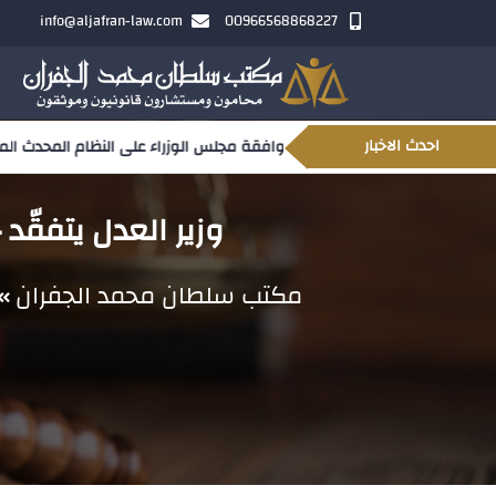
info@aljafran-law.com
00966568868227
احدث الاخبار
موافقة مجلس الوزراء على النظام المحدث المتعلق بم
وزير العدل يتفقّد
مكتب سلطان محمد الجفران