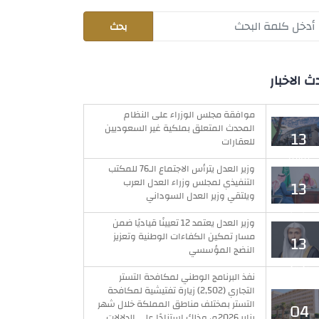
ث الاخبار
موافقة مجلس الوزراء على النظام
المحدث المتعلق بملكية غير السعوديين
13
للعقارات
يوليو
وزير العدل يترأس الاجتماع الـ76 للمكتب
التنفيذي لمجلس وزراء العدل العرب
13
ويلتقي وزير العدل السوداني
يوليو
وزير العدل يعتمد 12 تعيينًا قياديًا ضمن
مسار تمكين الكفاءات الوطنية وتعزيز
13
النضج المؤسسي
يوليو
نفذ البرنامج الوطني لمكافحة التستر
التجاري (2,502) زيارة تفتيشية لمكافحة
التستر بمختلف مناطق المملكة خلال شهر
04
يناير 2026م، وذلك استنادًا على الدلالات