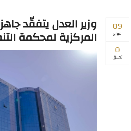
وزير العدل يتفقّد جاهز
09
المركزية لمحكمة التنف
فبراير
0
تعليق