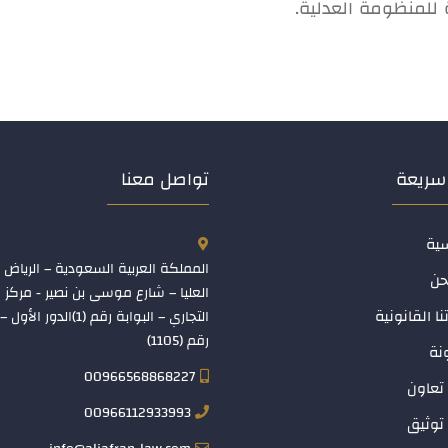
للمنظومة العدلية.​
سريعة
تواصل معنا
سية
المملكة العربية السعودية – الرياض 
حن
العليا – شارع موسى بن نصير - مركز
نا القانونية
التجاري – البوابة رقم (1)الدو
رقم (1105)
نة
00966568868227
تعاون
00966112933993
توثيق