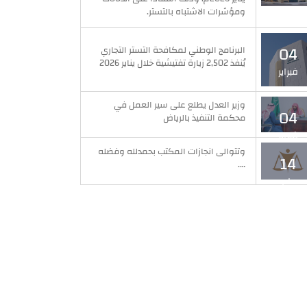
فبراير
ومؤشرات الاشتباه بالتستر.
04
البرنامج الوطني لمكافحة التستر التجاري
يُنفذ 2,502 زيارة تفتيشية خلال يناير 2026
فبراير
وزير العدل يطلع على سير العمل في
04
محكمة التنفيذ بالرياض
فبراير
وتتوالى انجازات المكتب بحمدلله وفضله
14
….
مايو