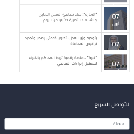
مايو
07
“التجارة”: نفاذ نظاميّ السجل التجاري
والأسماء التجارية اعتباراً من اليوم
أبريل
بتوجيه وزير العدل.. تطوير خدمتي إصدار وتجديد
07
تراخيص المحاماة
أبريل
“خبرة” .. منصة رقمية تربط المحاكم بالخبراء
07
لتسهيل إجراءات التقاضي
أبريل
للتواصل السريع