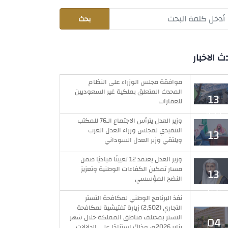
ث الاخبار
موافقة مجلس الوزراء على النظام
المحدث المتعلق بملكية غير السعوديين
13
للعقارات
يوليو
وزير العدل يترأس الاجتماع الـ76 للمكتب
التنفيذي لمجلس وزراء العدل العرب
13
ويلتقي وزير العدل السوداني
يوليو
وزير العدل يعتمد 12 تعيينًا قياديًا ضمن
مسار تمكين الكفاءات الوطنية وتعزيز
13
النضج المؤسسي
يوليو
نفذ البرنامج الوطني لمكافحة التستر
التجاري (2,502) زيارة تفتيشية لمكافحة
التستر بمختلف مناطق المملكة خلال شهر
04
يناير 2026م، وذلك استنادًا على الدلالات