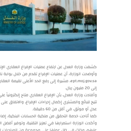
كشفت وزارة العدل عن ارتفاع عمليات الإفراغ العقاري الإلكتروني إلى أكثر من 28 ألف عم
ept.moj.gov.sa، مشيرة إلى رفع الحد الأعلى لقيمة 
إلى 20 مليون ريال.
وأفادت وزارة العدل، بأن الإفراغ العقاري متاح إلكترونياً
تتيح للبائع والمشتري إكمال إجراءات الإفراغ، والاتفاق عل
عدل أو موثق، في أقل من 60 دقيقة.
كما أتاحت خدمة التحقق من ملكية الحسابات البنكية، إضاف
وأكدت الوزارة استمرارها في تعزيز التقنية، وتوفير أفضل ال
عليهم، وذلك في ظل عملها على مجموعة من المبادرات التط