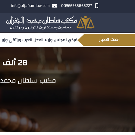
info@aljafran-law.com
00966568868227
احدث الاخبار
مجلس وزراء العدل العرب ويلتقي وزير العدل السوداني
28 ألف عملية إفراغ عقاري إلكتروني خلال العام الجاري
مكتب سلطان محمد ا