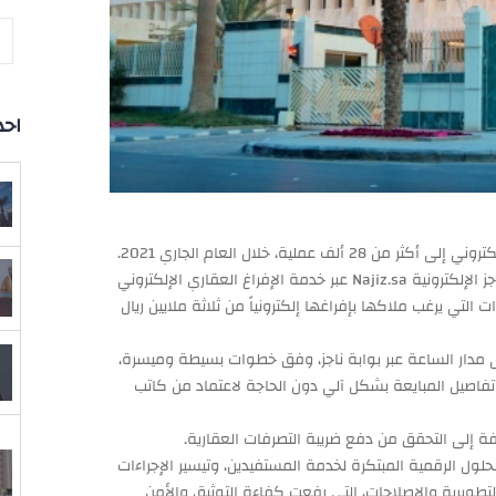
احد
لية، خلال العام الجاري 2021.
وأوضحت الوزارة، أن عمليات الإفراع تقدم من خلال بوابة ناجز الإلكترونية Najiz.sa عبر خدمة الإفراغ العقاري الإلكتروني
العقارات التي يرغب ملاكها بإفراغها إلكترونياً من ثلاثة ملايين ريال
 على مدار الساعة عبر بوابة ناجز، وفق خطوات بسيطة وميسرة،
ى تفاصيل المبايعة بشكل آلي دون الحاجة لاعتماد من كاتب
ة إلى التحقق من دفع ضريبة التصرفات العقارية.
حلول الرقمية المبتكرة لخدمة المستفيدين، وتيسير الإجراءات
ويرية والإصلاحات، التي رفعت كفاءة التوثيق والأمن