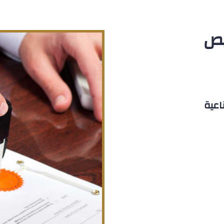
يص
اعية