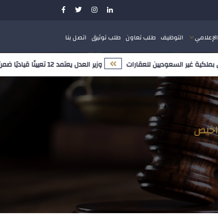
الإعلامي
التوظيف
طلب تعاون
طلب توثيق
اتصل بنا
ية غير السعوديين للعقارات
وزير العدل يعتمد 12 تعيينًا قياديًا ضمن مسار تمكين الكفاءات الوطنية وتعزيز النضج المؤسسي
راخيص