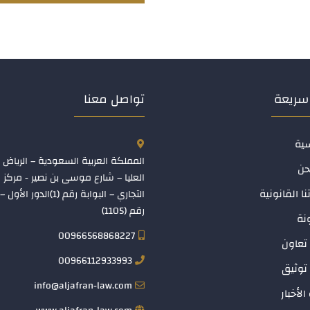
سريعة
تواصل معنا
سية
المملكة العربية السعودية – الرياض 
حن
العليا – شارع موسى بن نصير - مركز
نا القانونية
التجاري – البوابة رقم (1)الدو
رقم (1105)
نة
00966568868227
تعاون
00966112933993
توثيق
info@aljafran-law.com
الأخبار