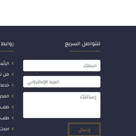
للتواصل السريع
روابط 
الرئي
من ن
خدمات
المدو
طلب 
طلب 
احدث 
إرسال