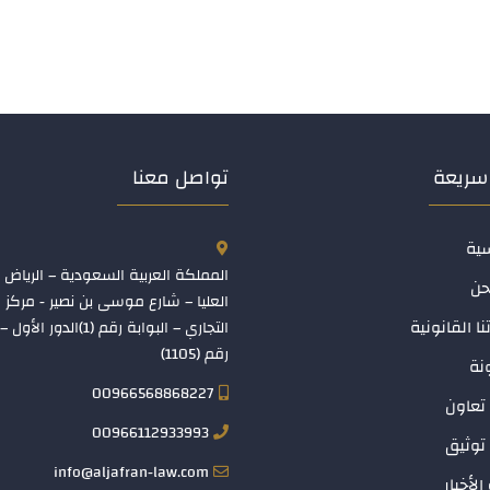
سريعة
تواصل معنا
سية
المملكة العربية السعودية – الرياض 
حن
العليا – شارع موسى بن نصير - مركز
نا القانونية
التجاري – البوابة رقم (1)الدو
رقم (1105)
نة
00966568868227
تعاون
00966112933993
توثيق
info@aljafran-law.com
الأخبار