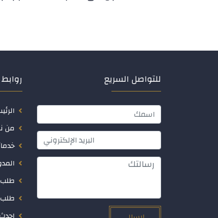
للتواصل السريع
روابط 
الرئي
من ن
خدمات
المدو
طلب 
طلب 
احدث 
إرسال