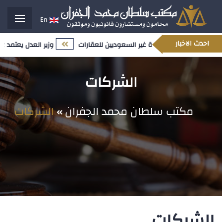
En
احدث الاخبار
المحدث المتعلق بملكية غير السعوديين للعقارات
وزير العدل يعتمد 12 تعيينًا قياديًا ضمن مسار تمكين الكفاءات الوطنية وتعزيز النضج المؤسسي
الشركات
مكتب سلطان محمد الجفران
الشركات
الشركات