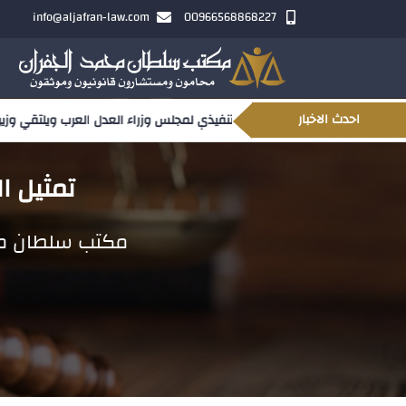
info@aljafran-law.com
00966568868227
احدث الاخبار
تنفيذي لمجلس وزراء العدل العرب ويلتقي وزير العدل السوداني
تمثيل ا
مكتب سلطان مح