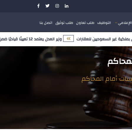
الإعلامي
التوظيف
طلب تعاون
طلب توثيق
اتصل بنا
ية غير السعوديين للعقارات
وزير العدل يعتمد 12 تعيينًا قياديًا ضمن مسار تمكين الكفاءات الوطنية وتعزيز النضج المؤسسي
لمحاكم
سات أمام المحاكم