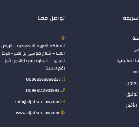
سريعة
تواصل معنا
سية
المملكة العربية السعودية – الرياض 
حن
العليا – شارع موسى بن نصير - مركز
نا القانونية
التجاري – البوابة رقم (1)الدو
رقم (1105)
نة
00966568868227
تعاون
00966112933993
توثيق
info@aljafran-law.com
الأخبار
www.aljafran-law.com