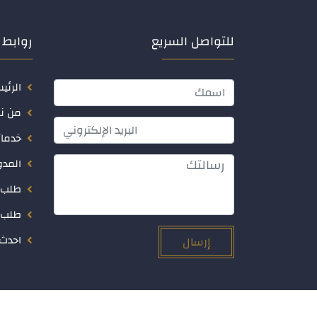
للتواصل السريع
روابط 
الرئي
من ن
خدمات
المدو
طلب 
طلب 
احدث 
إرسال