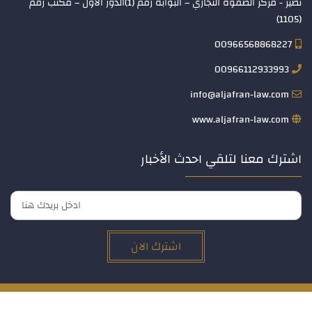
نصير - مركز الصفوة التجاري – البوابة رقم (1)الدور الأول – مكتب رقم
(1105)
00966568868227
00966112933993
info@aljafran-law.com
www.aljafran-law.com
اشترك معنا لتلقي احدث الأخبار
اشترك الان
© 2019 كافة الحقوق محفوظة مكتب سلطان محمد الجفران