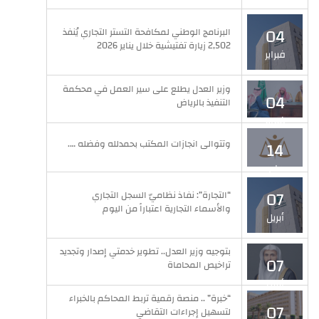
04
البرنامج الوطني لمكافحة التستر التجاري يُنفذ
2,502 زيارة تفتيشية خلال يناير 2026
فبراير
وزير العدل يطلع على سير العمل في محكمة
04
التنفيذ بالرياض
فبراير
وتتوالى انجازات المكتب بحمدلله وفضله ….
14
مايو
07
“التجارة”: نفاذ نظاميّ السجل التجاري
والأسماء التجارية اعتباراً من اليوم
أبريل
بتوجيه وزير العدل.. تطوير خدمتي إصدار وتجديد
07
تراخيص المحاماة
أبريل
“خبرة” .. منصة رقمية تربط المحاكم بالخبراء
07
لتسهيل إجراءات التقاضي