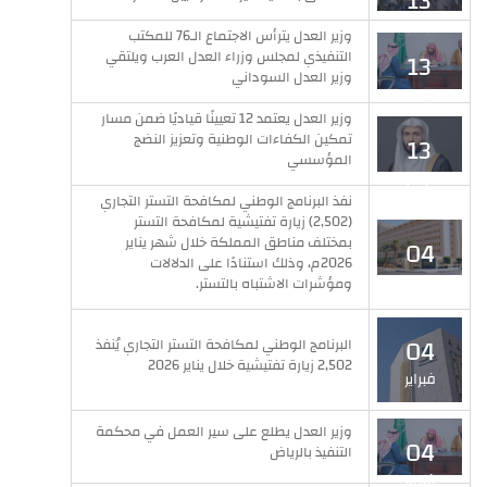
13
يوليو
وزير العدل يترأس الاجتماع الـ76 للمكتب
التنفيذي لمجلس وزراء العدل العرب ويلتقي
13
وزير العدل السوداني
يوليو
وزير العدل يعتمد 12 تعيينًا قياديًا ضمن مسار
تمكين الكفاءات الوطنية وتعزيز النضج
13
المؤسسي
يوليو
نفذ البرنامج الوطني لمكافحة التستر التجاري
(2,502) زيارة تفتيشية لمكافحة التستر
بمختلف مناطق المملكة خلال شهر يناير
04
2026م، وذلك استنادًا على الدلالات
فبراير
ومؤشرات الاشتباه بالتستر.
04
البرنامج الوطني لمكافحة التستر التجاري يُنفذ
2,502 زيارة تفتيشية خلال يناير 2026
فبراير
وزير العدل يطلع على سير العمل في محكمة
04
التنفيذ بالرياض
فبراير