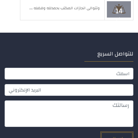
وتتوالى انجازات المكتب بحمدلله وفضله ….
14
مايو
للتواصل السريع