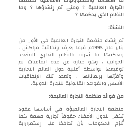
ما الأهداف والمسؤوليات الأساسية لمنظمة
التجارة العالمية ؟ ومتى تم إنشاؤها ؟ وما
النظام الذي يحكمها ؟
النشأة:
تم إنشاء منظمة التجارة العالمية في الأول من
يناير عام 1995م فيما يعرف بإتفاقية مراكش ،
ويحكمها ما يُعرف بالنظام التجاري المتعدد
الجوانب ، وهو عبارة عن عدة إتفاقيات تم
توقيعها بواسطة أغلبية دول العالم التجارية
وأقرّتها برلماناتها ، وتعدد تلك الإتفاقيات
الأسس والقواعد القانونية للتجارة الدولية.
من فوائد منظمة التجارة العاليمة:
منظمة التجارة العالميؤة في أساسها عقود
تكفل للدول الأعضاء حقوقاً تجارية مهمة كما
تُلزم الحكومات بأن تحافظ على إستمراراية