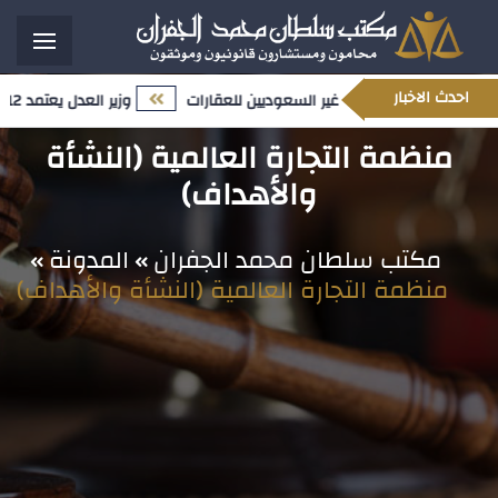
احدث الاخبار
محدث المتعلق بملكية غير السعوديين للعقارات
وزير العدل يعتمد 12 تعيينًا قياديًا ضمن مسار تمكين الكفاءات الوطنية وتعزيز النضج المؤسسي
منظمة التجارة العالمية (النشأة
والأهداف)
مكتب سلطان محمد الجفران
المدونة
منظمة التجارة العالمية (النشأة والأهداف)