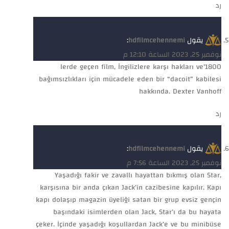
رد
يقول
hdfilmcehennemi
:
نوفمبر 25, 2023 الساعة 12:10 م
1800’lerde geçen film, İngilizlere karşı hakları ve
bağımsızlıkları için mücadele eden bir “dacoit” kabilesi
hakkında. Dexter Vanhoff
رد
يقول
hdfilmcehennemi
:
نوفمبر 25, 2023 الساعة 7:56 م
Yaşadığı fakir ve zavallı hayattan bıkmış olan Star,
karşısına bir anda çıkan Jack’in cazibesine kapılır. Kapı
kapı dolaşıp magazin üyeliği satan bir grup evsiz gençin
başındaki isimlerden olan Jack, Star’ı da bu hayata
çeker. İçinde yaşadığı koşullardan Jack’e ve bu minibüse