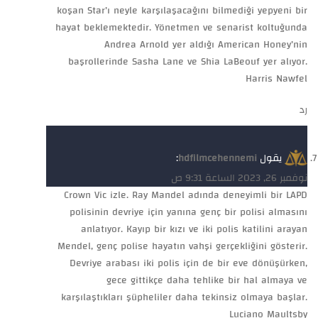
koşan Star’ı neyle karşılaşacağını bilmediği yepyeni bir
hayat beklemektedir. Yönetmen ve senarist koltuğunda
Andrea Arnold yer aldığı American Honey’nin
başrollerinde Sasha Lane ve Shia LaBeouf yer alıyor.
Harris Nawfel
رد
يقول
hdfilmcehennemi
:
نوفمبر 26, 2023 الساعة 9:31 ص
Crown Vic izle. Ray Mandel adında deneyimli bir LAPD
polisinin devriye için yanına genç bir polisi almasını
anlatıyor. Kayıp bir kızı ve iki polis katilini arayan
Mendel, genç polise hayatın vahşi gerçekliğini gösterir.
Devriye arabası iki polis için de bir eve dönüşürken,
gece gittikçe daha tehlike bir hal almaya ve
karşılaştıkları şüpheliler daha tekinsiz olmaya başlar.
Luciano Maultsby