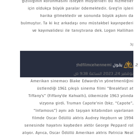
gizliliğinin korunmasını isteyen müşterileri bu hizmetler
için oldukça büyük paralar ödemektedir. Greg’in işleri
harika gitmektedir ve sonunda büyük aşkını da
bulmuştur. Ta ki kız arkadaşı onu müstakbel kayınpederi
ve kayınvalidesi ile tanıştırana dek. Logan Hallihan
رد
يقول
hdfilmcehennemi
:
نوفمبر 24, 2023 الساعة 9:38 ص
Amerikan sinemacı Blake Edwards’ın yönetmenliğini
üstlendiği 1961 çıkışlı sinema filmi “Breakfast at
Tiffany’s” (Fiffany’de Kahvaltı), ülkemizde 1963 yılında
vizyona girdi. Truman Capote’nin (bkz. “Capote”,
“Infamous”) aynı adı taşıyan kitabından uyarlanan
filmde Oscar Ödüllü aktris Audrey Hepburn ve 1994
senesinde hayatını kaybeden aktör George Peppard rol
alıyor. Ayrıca, Oscar Ödüllü Amerikan aktris Patricia Neal