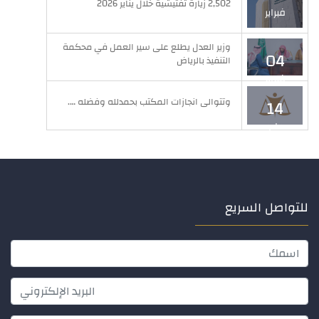
2,502 زيارة تفتيشية خلال يناير 2026
فبراير
وزير العدل يطلع على سير العمل في محكمة
04
التنفيذ بالرياض
فبراير
وتتوالى انجازات المكتب بحمدلله وفضله ….
14
مايو
للتواصل السريع