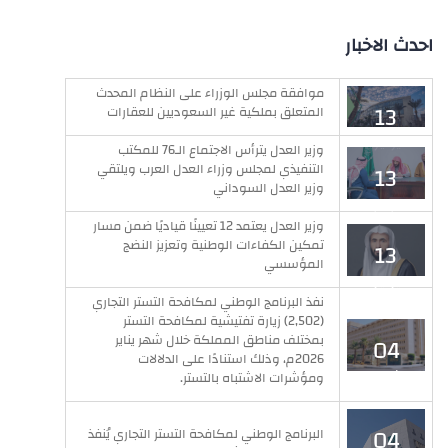
احدث الاخبار
موافقة مجلس الوزراء على النظام المحدث
13
المتعلق بملكية غير السعوديين للعقارات
يوليو
وزير العدل يترأس الاجتماع الـ76 للمكتب
التنفيذي لمجلس وزراء العدل العرب ويلتقي
13
وزير العدل السوداني
يوليو
وزير العدل يعتمد 12 تعيينًا قياديًا ضمن مسار
تمكين الكفاءات الوطنية وتعزيز النضج
13
المؤسسي
يوليو
نفذ البرنامج الوطني لمكافحة التستر التجاري
(2,502) زيارة تفتيشية لمكافحة التستر
بمختلف مناطق المملكة خلال شهر يناير
04
2026م، وذلك استنادًا على الدلالات
فبراير
ومؤشرات الاشتباه بالتستر.
04
البرنامج الوطني لمكافحة التستر التجاري يُنفذ