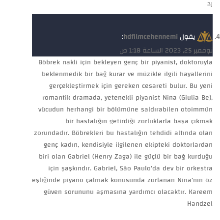
رد
يقول
hdfilmcehennemi
:
نوفمبر 25, 2023 الساعة 1:18 ص
Böbrek nakli için bekleyen genç bir piyanist, doktoruyla
beklenmedik bir bağ kurar ve müzikle ilgili hayallerini
gerçekleştirmek için gereken cesareti bulur. Bu yeni
romantik dramada, yetenekli piyanist Nina (Giulia Be),
vücudun herhangi bir bölümüne saldırabilen otoimmün
bir hastalığın getirdiği zorluklarla başa çıkmak
zorundadır. Böbrekleri bu hastalığın tehdidi altında olan
genç kadın, kendisiyle ilgilenen ekipteki doktorlardan
biri olan Gabriel (Henry Zaga) ile güçlü bir bağ kurduğu
için şaşkındır. Gabriel, São Paulo’da dev bir orkestra
eşliğinde piyano çalmak konusunda zorlanan Nina’nın öz
güven sorununu aşmasına yardımcı olacaktır. Kareem
Handzel