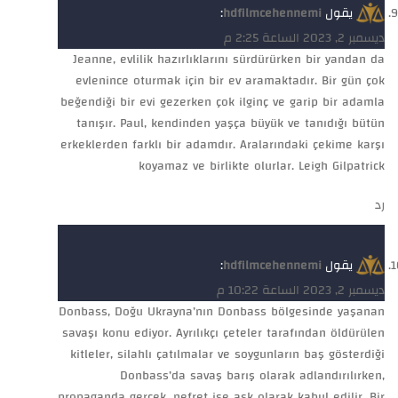
يقول
hdfilmcehennemi
:
ديسمبر 2, 2023 الساعة 2:25 م
Jeanne, evlilik hazırlıklarını sürdürürken bir yandan da
evlenince oturmak için bir ev aramaktadır. Bir gün çok
beğendiği bir evi gezerken çok ilginç ve garip bir adamla
tanışır. Paul, kendinden yaşça büyük ve tanıdığı bütün
erkeklerden farklı bir adamdır. Aralarındaki çekime karşı
koyamaz ve birlikte olurlar. Leigh Gilpatrick
رد
يقول
hdfilmcehennemi
:
ديسمبر 2, 2023 الساعة 10:22 م
Donbass, Doğu Ukrayna’nın Donbass bölgesinde yaşanan
savaşı konu ediyor. Ayrılıkçı çeteler tarafından öldürülen
kitleler, silahlı çatılmalar ve soygunların baş gösterdiği
Donbass’da savaş barış olarak adlandırılırken,
propaganda gerçek, nefret ise aşk olarak kabul edilir. Bir