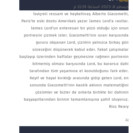
ديسمبر 8, 2023 الساعة 11:39 م
İsviçreli ressam ve heykeltıraş Alberto Giacometti,
Paris’te eski dostu Amerikalı yazar James Lord’a rastlar.
James Lord’un enteresan bir yüzü olduğu için onun
portresini çizmek ister. Giacometti’nin ısrarı karşısında
gururu okşanan Lord, çizimin yalnızca birkaç gün
süreceğini düşünerek kabul eder. Fakat çalışmalar
başlayıp üzerinden haftalar geçmesine rağmen portrenin
bitmemiş olması karşısında Lord, bu kararsız dahi
tarafından tüm yaşamına el konulduğunu fark eder.
Keyif ve hayal kırıklığı arasında gidip gelen Lord, en
sonunda Giacometti’nin kaotik aklının matematiğini
çözümler ve bizler de onlarla birlikte bir dahinin
başyapıtlarından birinin tamamlanışına şahit oluyoruz.
Rico Reary
رد