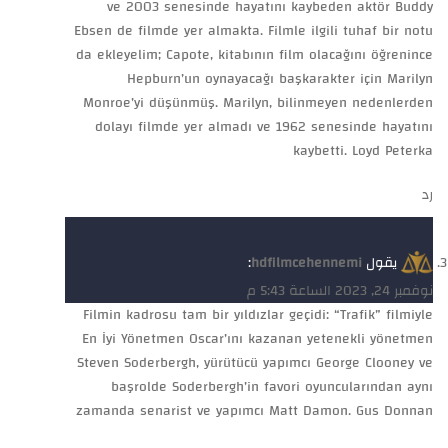
ve 2003 senesinde hayatını kaybeden aktör Buddy
Ebsen de filmde yer almakta. Filmle ilgili tuhaf bir notu
da ekleyelim; Capote, kitabının film olacağını öğrenince
Hepburn’un oynayacağı başkarakter için Marilyn
Monroe’yi düşünmüş. Marilyn, bilinmeyen nedenlerden
dolayı filmde yer almadı ve 1962 senesinde hayatını
kaybetti. Loyd Peterka
رد
يقول
hdfilmcehennemi
:
نوفمبر 24, 2023 الساعة 5:43 م
Filmin kadrosu tam bir yıldızlar geçidi: “Trafik” filmiyle
En İyi Yönetmen Oscar’ını kazanan yetenekli yönetmen
Steven Soderbergh, yürütücü yapımcı George Clooney ve
başrolde Soderbergh’in favori oyuncularından aynı
zamanda senarist ve yapımcı Matt Damon. Gus Donnan