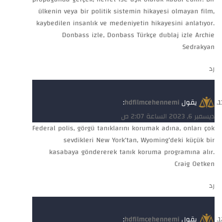
ülkenin veya bir politik sistemin hikayesi olmayan film,
kaybedilen insanlık ve medeniyetin hikayesini anlatıyor.
Donbass izle, Donbass Türkçe dublaj izle Archie
Sedrakyan
رد
يقول
hdfilmcehennemi
:
ديسمبر 6, 2023 الساعة 2:07 ص
Federal polis, görgü tanıklarını korumak adına, onları çok
sevdikleri New York’tan, Wyoming’deki küçük bir
kasabaya göndererek tanık koruma programına alır.
Craig Oetken
رد
يقول
hdfilmcehennemi
: