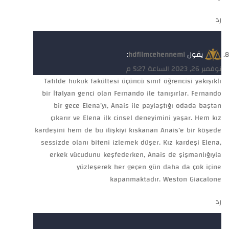
رد
يقول
hdfilmcehennemi
:
نوفمبر 26, 2023 الساعة 5:27 م
Tatilde hukuk fakültesi üçüncü sınıf öğrencisi yakışıklı
bir İtalyan genci olan Fernando ile tanışırlar. Fernando
bir gece Elena’yı, Anais ile paylaştığı odada baştan
çıkarır ve Elena ilk cinsel deneyimini yaşar. Hem kız
kardeşini hem de bu ilişkiyi kıskanan Anais’e bir köşede
sessizde olanı biteni izlemek düşer. Kız kardeşi Elena,
erkek vücudunu keşfederken, Anais de şişmanlığıyla
yüzleşerek her geçen gün daha da çok içine
kapanmaktadır. Weston Giacalone
رد